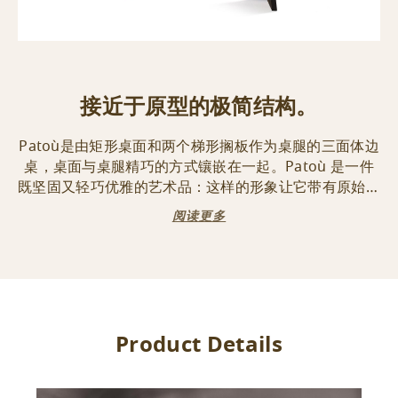
接近于原型的极简结构。
Patoù是由矩形桌面和两个梯形搁板作为桌腿的三面体边
桌，桌面与桌腿精巧的方式镶嵌在一起。Patoù 是一件
既坚固又轻巧优雅的艺术品：这样的形象让它带有原始的
味道，却也能完美的搭配在在现代的室内装饰中。
阅读更多
Product Details