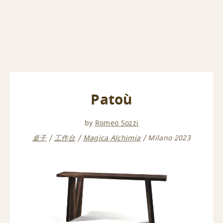
Patoù
by
Romeo Sozzi
桌子
工作台
Magica Alchimia
Milano 2023