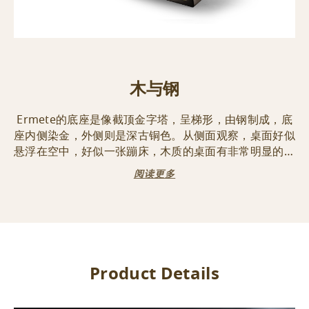
木与钢
Ermete的底座是像截顶金字塔，呈梯形，由钢制成，底
座内侧染金，外侧则是深古铜色。从侧面观察，桌面好似
悬浮在空中，好似一张蹦床，木质的桌面有非常明显的悬
角和圆角。
阅读更多
此外Ermete还 隐藏着一个惊喜：桌面中间开了一条缝，
就像木质景观中的一条峡谷，桌底部金色的反光从缝隙中
隐隐的闪现。
Product Details