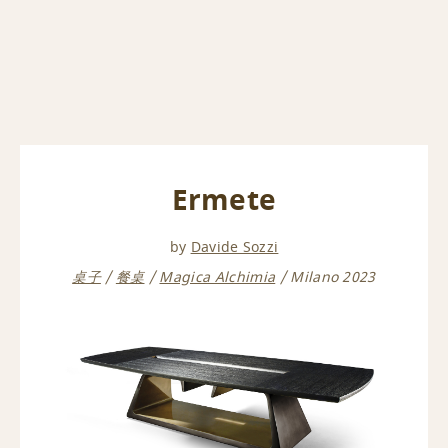
Ermete
by
Davide Sozzi
桌子
餐桌
Magica Alchimia
Milano 2023