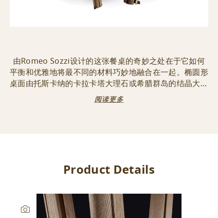
由Romeo Sozzi设计的这张餐桌的奇妙之处在于它如何
平衡和优雅地将最不同的材料巧妙地融合在一起。椭圆形
桌面由托斯卡纳的卡拉卡塔大理石或希腊群岛的结晶大理
石制成，而斜倾的橡木桌腿则纵向切割，形成了虚实相
阅读更多
间、阴影与光影的游戏。
Product Details