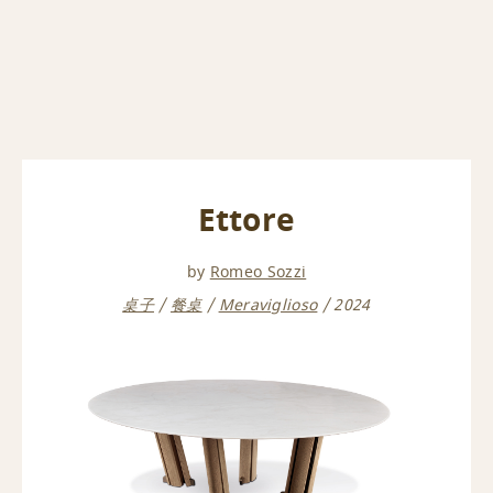
Ettore
by
Romeo Sozzi
桌子
餐桌
Meraviglioso
2024