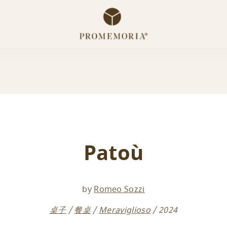
Patoù
by
Romeo Sozzi
桌子
餐桌
Meraviglioso
2024