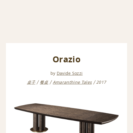
Orazio
by
Davide Sozzi
桌子
餐桌
Amaranthine Tales
2017