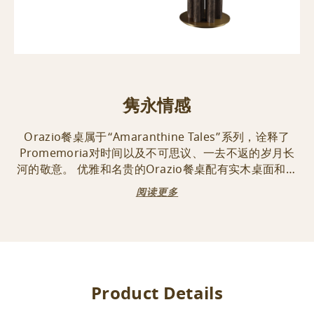
隽永情感
Orazio餐桌属于“Amaranthine Tales”系列，诠释了
Promemoria对时间以及不可思议、一去不返的岁月长
河的敬意。 优雅和名贵的Orazio餐桌配有实木桌面和支
腿，备有不同木质可供选择，青铜底座。桌面直径为180
阅读更多
厘米，饰有方形格纹或条纹嵌花图案。 这款餐桌搭配直
径为70或90厘米的Lazy Susan旋转台。
Product Details