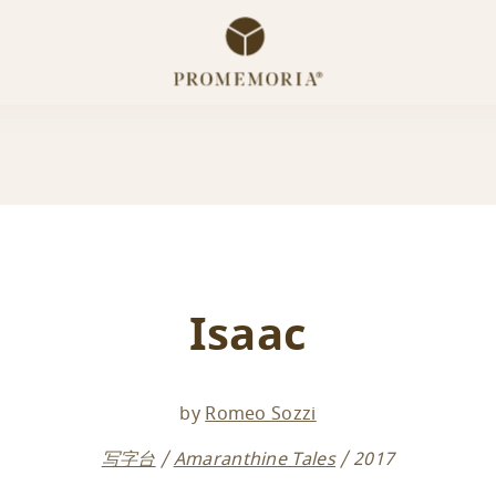
Isaac
by
Romeo Sozzi
写字台
Amaranthine Tales
2017